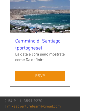
Cammino di Santiago
(portoghese)
La data e l'ora sono mostrate
come Da definire
RSVP
(+54
9 11) 3591 9270
|
mikeadventureteam@gmail.com