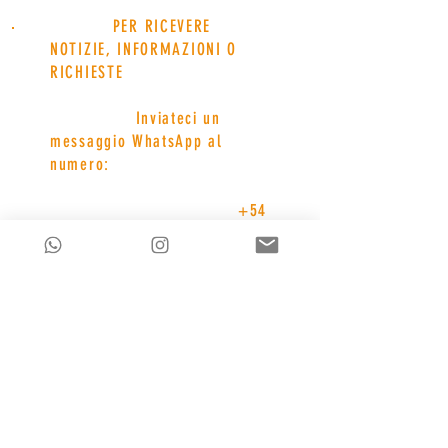
PER RICEVERE
NOTIZIE, INFORMAZIONI O
RICHIESTE
Inviateci un
messaggio WhatsApp al
numero:
+54
11 3591 9270
o
un'e-mail a:
mikeadventureteam@gmail.c
om