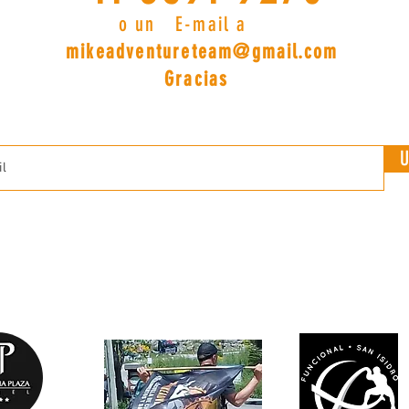
n E-mail a
mikeadventureteam@gmail.com
acias
U
EMPRESAS QUE NOS ACOMPAÑAN