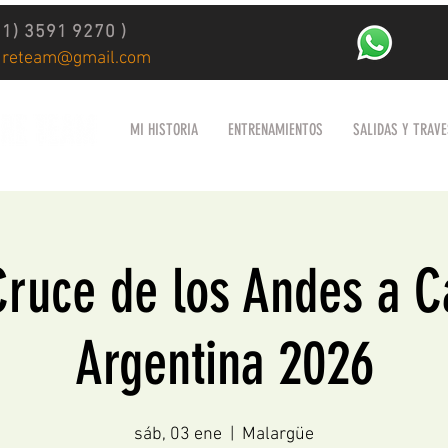
11) 3591 9270 )
ureteam@gmail.com
MI HISTORIA
ENTRENAMIENTOS
SALIDAS Y TRAVE
ruce de los Andes a C
Argentina 2026
sáb, 03 ene
  |  
Malargüe