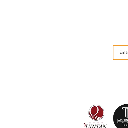
o u
Gr