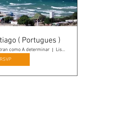
iago ( Portugues )
stran como A determinar
Lisboa
RSVP