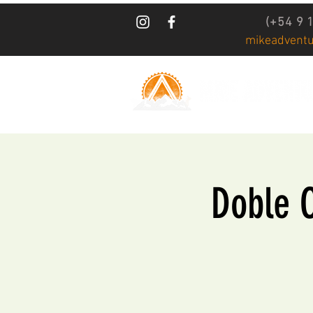
(+54 9 
mikeadvent
Doble C