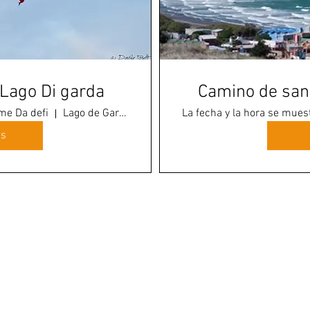
 -Lago Di garda
Camino de sant
ome Da defi
Lago de Garda
La fecha y la hora se mue
es