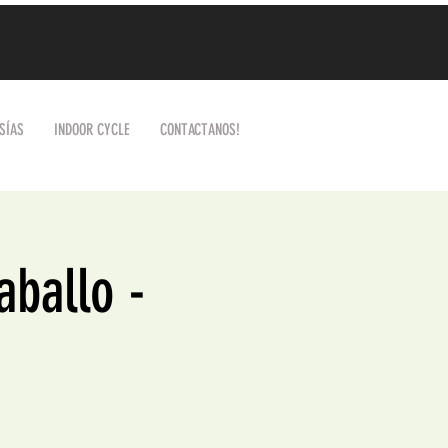
SÍAS
INDOOR CYCLE
CONTACTANOS!
aballo -