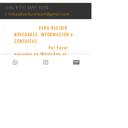
(+54
9 11) 3591 9270
|
mikeadventureteam@gmail.com
PARA RECIBIR
NOVEDADES, INFORMACION o
CONSULTAS
Por Favor,
envianos un WhatsApp al:
11
3591 9270
o un
E-mail a
mikeadventureteam@gmail.c
om
Gracias