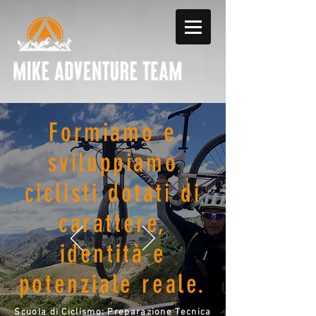
Formiamo e
sviluppiamo
ciclisti dotati di
carattere,
identità e
potenziale reale.
Scuola di Ciclismo: Preparazione Tecnica