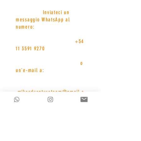
Inviateci un
messaggio WhatsApp al
numero:
+54
11 3591 9270
o
un'e-mail a:
mikeadventureteam@gmail.c
om
Grazie