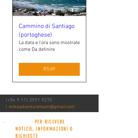
Cammino di Santiago
(portoghese)
La data e l'ora sono mostrate
come Da definire
RSVP
(+54
9 11) 3591 9270
|
mikeadventureteam@gmail.com
PER RICEVERE
NOTIZIE, INFORMAZIONI O
RICHIESTE