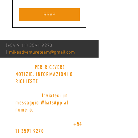
RSVP
(+54
9 11) 3591 9270
|
mikeadventureteam@gmail.com
PER RICEVERE
NOTIZIE, INFORMAZIONI O
RICHIESTE
Inviateci un
messaggio WhatsApp al
numero:
+54
11 3591 9270