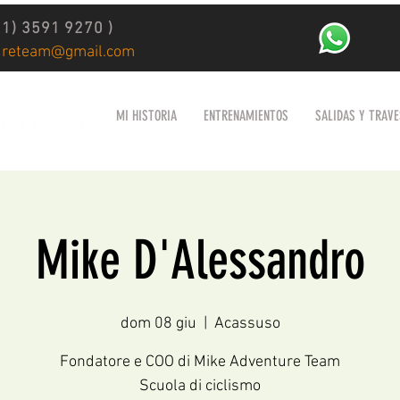
11) 3591 9270 )
ureteam@gmail.com
MI HISTORIA
ENTRENAMIENTOS
SALIDAS Y TRAVE
Mike D'Alessandro
dom 08 giu
  |  
Acassuso
Fondatore e COO di Mike Adventure Team
Scuola di ciclismo