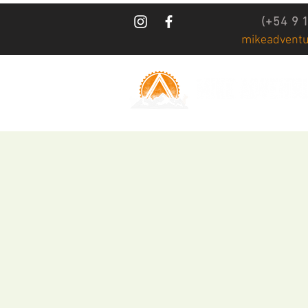
(+54 9 
mikeadvent