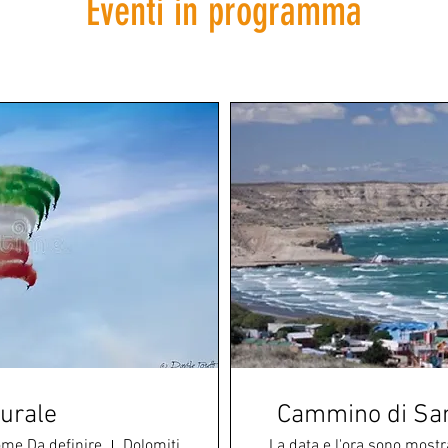
Eventi in programma
turale
Cammino di San
ome Da definire
Dolomiti
La data e l'ora sono most