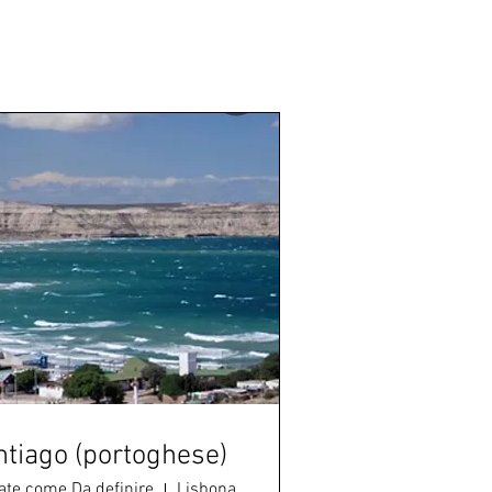
tiago (portoghese)
rate come Da definire
Lisbona